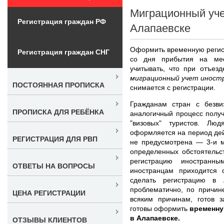
Миграционный уче
Регистрация граждан РФ
Алапаевске
Оформить временную регист
Регистрация граждан СНГ
со дня прибытия на мес
учитывать, что при отъез
миграционный учет иностр
ПОСТОЯННАЯ ПРОПИСКА
снимается с регистрации.
Гражданам стран с безв
ПРОПИСКА ДЛЯ РЕБЁНКА
аналогичный процесс получ
"визовых" туристов. Лю
оформляется на период дей
РЕГИСТРАЦИЯ ДЛЯ РВП
не предусмотрена — 3-и м
определенных обстоятельс
регистрацию иностран
ОТВЕТЫ НА ВОПРОСЫ
иностранцам приходится 
сделать регистрацию в 
проблематично, по причине
ЦЕНА РЕГИСТРАЦИИ
всяким причинам, готов з
готовы оформить
временну
в Алапаевске.
ОТЗЫВЫ КЛИЕНТОВ